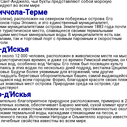
 Сант-Анджело, чьи бухты представляют собой морскую
идуют во всем мире.
иччола-Терме
олези), расположен на северном побережье острова. Его
лонов горы Эпомео, и это единственный муниципалитет,
ми муниципалитетами острова. Землетрясение 1883 года почти
е туристическое место, славящееся своими термальными
щими местные минеральные воды. В муниципалитете есть как
чалами, так и торговый порт с прямым паромным и скоростным
оли.
-д'Искья
м около 12 000 человек, расположен в живописном месте на мы
доисторических времен, и даже со времен Римской империи, он
ных вод, особенно вод Читары. Его пляж был посвящен культу
паясь в этих водах по несколько дней подряд, весталка Цецили
овье. Будучи более уязвимым для вторжений, чем другие
стнадцать береговых оборонительных башен, самой выдающейся
щаяся над всем городом. Форио, благодаря красоте своих пля
ых знаковых мест острова. Природная среда на острове, где
уществуют.
-д'Искья
ючительно благоприятное природное расположение, примерно в 
еленых холмов, обеспечивает Барано мягкий, сухой климат круг
 длинным и известным пляжем на острове, протяженностью око
токами термальной воды, каскадами стекающими на песок, и
енного песка. Источники Нитроди и Ольмителло хорошо извест
 лечебные свойства известны во всем мире.