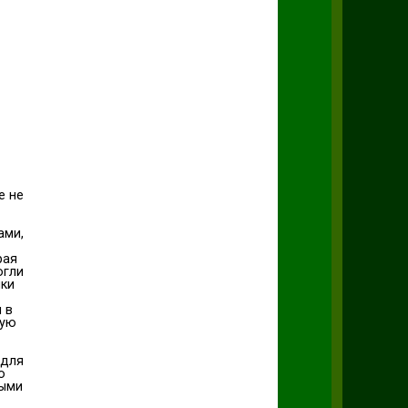
е не
ами,
рая
огли
ики
 в
ную
 для
о
ными