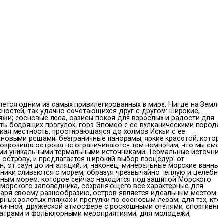
ется одним из самых привилегированных в мире. Нигде на Земл
ностей, так удачно сочетающихся друг с другом: широкие,
жи; сосновые леса, оазисы покоя для взрослых и радости для
ь бодрящих прогулок; гора Эпомео с ее вулканическими пород
кая местность, простирающаяся до холмов Искьи с ее
новыми рощами; безграничные панорамы, яркие красотой, кото
сокровища острова не ограничиваются тем немногим, что мы см
ими уникальными термальными источниками. Термальные источн
 острову, и предлагается широкий выбор процедур: от
, от саун до ингаляций, и, наконец, минеральные морские ванны
точники сливаются с морем, образуя чрезвычайно теплую и целеб
сным морем, которое сейчас находится под защитой Морского
 морского заповедника, сохраняющего все характерные для
аря своему разнообразию, остров является идеальным местом
рных золотых пляжах и прогулки по сосновым лесам; для тех, кт
дничной, дружеской атмосфере с роскошными отелями, спортив
еатрами и фольклорными мероприятиями; для молодежи,