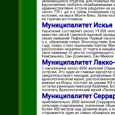
увлекающейся спортом; для пожилых лю
вдохновения, любуясь незабываемыми за
административно остров разделен на шес
около 770 г. до н.э. греки, покинувшие
колонию, на мысе Монте-Вико. Затем на
её горячих источников.
Муниципалитет Искья
Население составляет около 19 000 чел
известен своей глиняной вазовой промы
своих названий: Пифекуза. Первый насел
н.э., образовав озеро. Впоследствии, б
году, озеро стало нынешним портом. Му
расположен недалеко от порта и называе
свое название от моста, соединяющего 
Кампаньяно, Сан-Доменико, Сан-Микеле 
Муниципалитет Лакко
С населением около 4000 жителей (Лакк
острова. Это один из главных курортов 
свидетельствуют находки, датируемые 
археологическом музее, расположенном 
важных на Искье, состоит из церкви XIX
остатки раннехристианской базилики. Бл
посетить Археологический музей «Питеку
Муниципалитет Серра
приблизительно 3000 жителей (Серрарез
сельским очарованием, усиленным обш
более 400 метров над уровнем моря, к ю
открывается один из самых обширных в