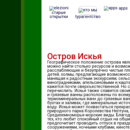
apps
старые
открытки
tурагентство
Остров Искья
Географическое положение острова явля
можно найти столько ресурсов и возмож
расслабляющие и безупречно чистые пля
детей; холмы, предлагающие возможност
манящая к радостным экскурсиям; сельс
виноградниками, апельсиновыми и кашта
кажется почти сверхъестественной. Но 
перечислить. Искья также славится сво
и грязевые ванны расположены по всему
термоминеральных ванн до грязевых ванн
бухтах и ​​заливах, где минеральные ис
воду. Искья может похвастаться прекра
природного парка Королевства Нептуна,
Средиземноморья морские виды. Благод
тех, кто любит спокойный отдых на обши
предпочитает проводить отпуск в праз
сооружениями, ночными клубами, кинот