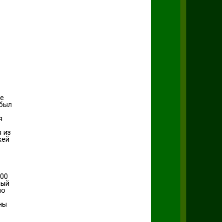
се
 был
я
 из
жей
200
лый
ло
ны