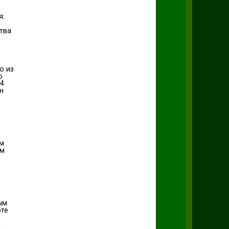
я:
тва
о из
о
54
н
ем
ом
ым
те
й