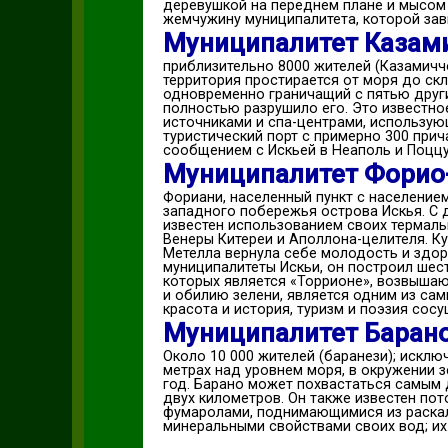
деревушкой на переднем плане и мысом
жемчужину муниципалитета, которой зав
Муниципалитет Казам
приблизительно 8000 жителей (Казамичч
территория простирается от моря до ск
одновременно граничащий с пятью други
полностью разрушило его. Это известно
источниками и спа-центрами, использую
туристический порт с примерно 300 при
сообщением с Искьей в Неаполь и Поццу
Муниципалитет Форио
Фориани, населенный пункт с население
западного побережья острова Искья. С 
известен использованием своих термаль
Венеры Китереи и Аполлона-целителя. Ку
Метелла вернула себе молодость и здор
муниципалитеты Искьи, он построил ше
которых является «Торрионе», возвышаю
и обилию зелени, является одним из сам
красота и история, туризм и поэзия сос
Муниципалитет Барано
Около 10 000 жителей (баранези); искл
метрах над уровнем моря, в окружении з
год. Барано может похвастаться самым
двух километров. Он также известен по
фумаролами, поднимающимися из раскал
минеральными свойствами своих вод; их