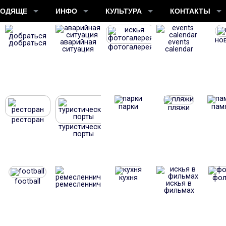
ХОДЯЩЕ
ИНФО
КУЛЬТУРА
КОНТАКТЫ
но
аварийная
events
добраться
фотогалерея
ситуация
calendar
парки
пам
пляжи
ресторан
туристические
порты
кухня
фол
football
искья в
ремесленничество
фильмах