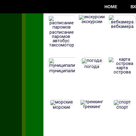
HOME
В
экскурсии
вебкамера
расписание
паромов
aвтобус
таксомотор
погода
карта
mуниципалитет
острова
треккинг
морские
спорт