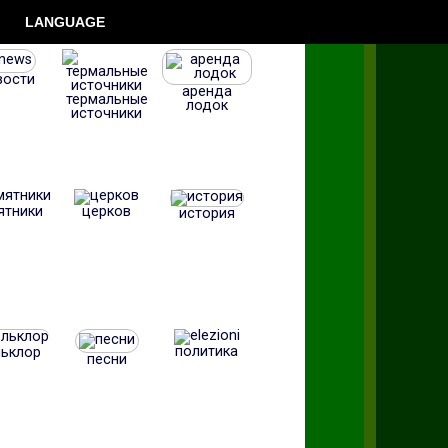
LANGUAGE
вости
аренда
термальные
лодок
источники
ятники
церков
история
политика
ьклор
песни