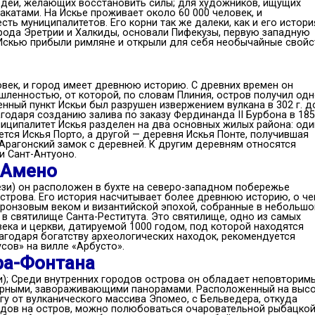
дей, желающих восстановить силы; для художников, ищущих
катами. На Искье проживает около 60 000 человек, и
ть муниципалитетов. Его корни так же далеки, как и его истори
 города Эретрии и Халкиды, основали Пифекузы, первую западную
 Искью прибыли римляне и открыли для себя необычайные свойс
овек, и город имеет древнюю историю. С древних времен он
шленностью, от которой, по словам Плиния, остров получил одн
енный пункт Искьи был разрушен извержением вулкана в 302 г. д
лагодаря созданию залива по заказу Фердинанда II Бурбона в 18
ниципалитет Искья разделен на два основных жилых района: оди
тся Искья Порто, а другой — деревня Искья Понте, получившая
Арагонский замок с деревней. К другим деревням относятся
и Сант-Антуоно.
-Амено
ези) он расположен в бухте на северо-западном побережье
острова. Его история насчитывает более древнюю историю, о ч
бронзовым веком и византийской эпохой, собранные в небольш
в святилище Санта-Реститута. Это святилище, одно из самых
 века и церкви, датируемой 1000 годом, под которой находятся
агодаря богатству археологических находок, рекомендуется
сов» на вилле «Арбусто».
ра-Фонтана
и); Среди внутренних городов острова он обладает неповторим
ирными, завораживающими панорамами. Расположенный на высо
гу от вулканического массива Эпомео, с Бельведера, откуда
идов на остров, можно полюбоваться очаровательной рыбацко