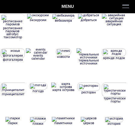
MENU
экскурсии
добраться
вебкамера
аварийная
ситуация
расписание
паромов
aвтобус
таксомотор
events
новости
аренда лодок
calendar
фотогалерея
термальные
источники
карта острова
погода
ресторан
mуниципалитет
туристические
порты
парки
памятники
церков
пляжи
история