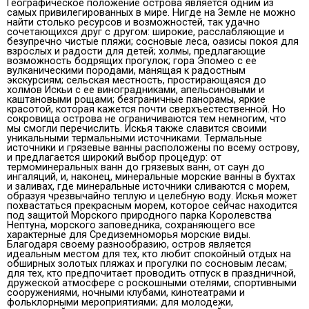
Географическое положение острова является одним из
самых привилегированных в мире. Нигде на Земле не можно
найти столько ресурсов и возможностей, так удачно
сочетающихся друг с другом: широкие, расслабляющие и
безупречно чистые пляжи; сосновые леса, оазисы покоя для
взрослых и радости для детей; холмы, предлагающие
возможность бодрящих прогулок; гора Эпомео с ее
вулканическими породами, манящая к радостным
экскурсиям; сельская местность, простирающаяся до
холмов Искьи с ее виноградниками, апельсиновыми и
каштановыми рощами; безграничные панорамы, яркие
красотой, которая кажется почти сверхъестественной. Но
сокровища острова не ограничиваются тем немногим, что
мы смогли перечислить. Искья также славится своими
уникальными термальными источниками. Термальные
источники и грязевые ванны расположены по всему острову,
и предлагается широкий выбор процедур: от
термоминеральных ванн до грязевых ванн, от саун до
ингаляций, и, наконец, минеральные морские ванны в бухтах
и ​​заливах, где минеральные источники сливаются с морем,
образуя чрезвычайно теплую и целебную воду. Искья может
похвастаться прекрасным морем, которое сейчас находится
под защитой Морского природного парка Королевства
Нептуна, морского заповедника, сохраняющего все
характерные для Средиземноморья морские виды.
Благодаря своему разнообразию, остров является
идеальным местом для тех, кто любит спокойный отдых на
обширных золотых пляжах и прогулки по сосновым лесам;
для тех, кто предпочитает проводить отпуск в праздничной,
дружеской атмосфере с роскошными отелями, спортивными
сооружениями, ночными клубами, кинотеатрами и
фольклорными мероприятиями; для молодежи,