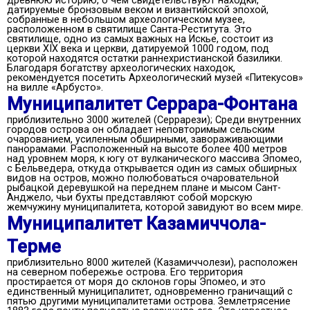
древнюю историю, о чем свидетельствуют находки,
датируемые бронзовым веком и византийской эпохой,
собранные в небольшом археологическом музее,
расположенном в святилище Санта-Реститута. Это
святилище, одно из самых важных на Искье, состоит из
церкви XIX века и церкви, датируемой 1000 годом, под
которой находятся остатки раннехристианской базилики.
Благодаря богатству археологических находок,
рекомендуется посетить Археологический музей «Питекусов»
на вилле «Арбусто».
Муниципалитет Серрара-Фонтана
приблизительно 3000 жителей (Серрарези); Среди внутренних
городов острова он обладает неповторимым сельским
очарованием, усиленным обширными, завораживающими
панорамами. Расположенный на высоте более 400 метров
над уровнем моря, к югу от вулканического массива Эпомео,
с Бельведера, откуда открывается один из самых обширных
видов на остров, можно полюбоваться очаровательной
рыбацкой деревушкой на переднем плане и мысом Сант-
Анджело, чьи бухты представляют собой морскую
жемчужину муниципалитета, которой завидуют во всем мире.
Муниципалитет Казамиччола-
Терме
приблизительно 8000 жителей (Казамиччолези), расположен
на северном побережье острова. Его территория
простирается от моря до склонов горы Эпомео, и это
единственный муниципалитет, одновременно граничащий с
пятью другими муниципалитетами острова. Землетрясение