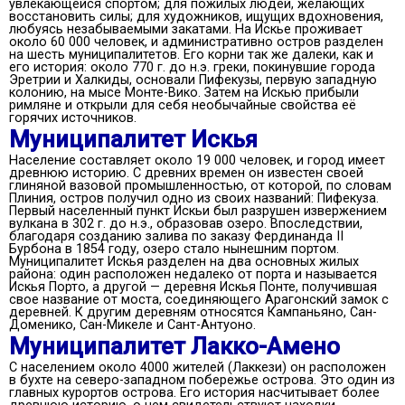
увлекающейся спортом; для пожилых людей, желающих
восстановить силы; для художников, ищущих вдохновения,
любуясь незабываемыми закатами. На Искье проживает
около 60 000 человек, и административно остров разделен
на шесть муниципалитетов. Его корни так же далеки, как и
его история: около 770 г. до н.э. греки, покинувшие города
Эретрии и Халкиды, основали Пифекузы, первую западную
колонию, на мысе Монте-Вико. Затем на Искью прибыли
римляне и открыли для себя необычайные свойства её
горячих источников.
Муниципалитет Искья
Население составляет около 19 000 человек, и город имеет
древнюю историю. С древних времен он известен своей
глиняной вазовой промышленностью, от которой, по словам
Плиния, остров получил одно из своих названий: Пифекуза.
Первый населенный пункт Искьи был разрушен извержением
вулкана в 302 г. до н.э., образовав озеро. Впоследствии,
благодаря созданию залива по заказу Фердинанда II
Бурбона в 1854 году, озеро стало нынешним портом.
Муниципалитет Искья разделен на два основных жилых
района: один расположен недалеко от порта и называется
Искья Порто, а другой — деревня Искья Понте, получившая
свое название от моста, соединяющего Арагонский замок с
деревней. К другим деревням относятся Кампаньяно, Сан-
Доменико, Сан-Микеле и Сант-Антуоно.
Муниципалитет Лакко-Амено
С населением около 4000 жителей (Лаккези) он расположен
в бухте на северо-западном побережье острова. Это один из
главных курортов острова. Его история насчитывает более