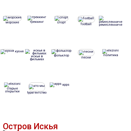
треккинг
морские
спорт
football
ремесленничество
кухня
политика
фольклор
искья в
песни
фильмах
apps
старые
открытки
tурагентство
Остров Искья