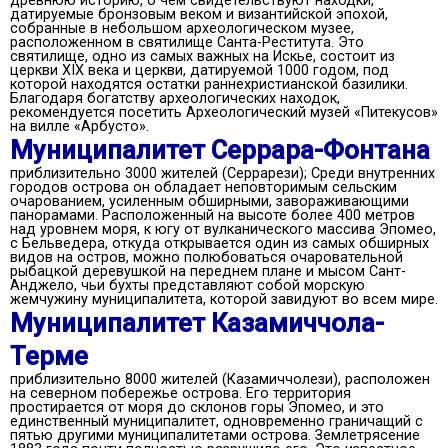
древнюю историю, о чем свидетельствуют находки,
датируемые бронзовым веком и византийской эпохой,
собранные в небольшом археологическом музее,
расположенном в святилище Санта-Реститута. Это
святилище, одно из самых важных на Искье, состоит из
церкви XIX века и церкви, датируемой 1000 годом, под
которой находятся остатки раннехристианской базилики.
Благодаря богатству археологических находок,
рекомендуется посетить Археологический музей «Питекусов»
на вилле «Арбусто».
Муниципалитет Серрара-Фонтана
приблизительно 3000 жителей (Серрарези); Среди внутренних
городов острова он обладает неповторимым сельским
очарованием, усиленным обширными, завораживающими
панорамами. Расположенный на высоте более 400 метров
над уровнем моря, к югу от вулканического массива Эпомео,
с Бельведера, откуда открывается один из самых обширных
видов на остров, можно полюбоваться очаровательной
рыбацкой деревушкой на переднем плане и мысом Сант-
Анджело, чьи бухты представляют собой морскую
жемчужину муниципалитета, которой завидуют во всем мире.
Муниципалитет Казамиччола-
Терме
приблизительно 8000 жителей (Казамиччолези), расположен
на северном побережье острова. Его территория
простирается от моря до склонов горы Эпомео, и это
единственный муниципалитет, одновременно граничащий с
пятью другими муниципалитетами острова. Землетрясение