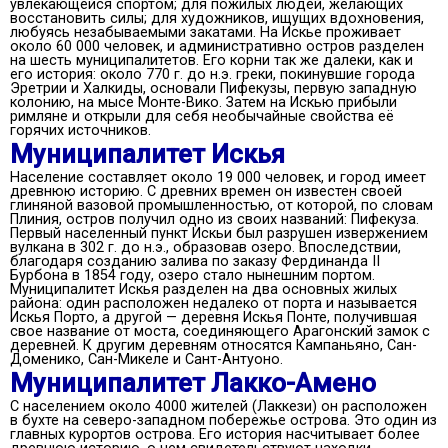
увлекающейся спортом; для пожилых людей, желающих
восстановить силы; для художников, ищущих вдохновения,
любуясь незабываемыми закатами. На Искье проживает
около 60 000 человек, и административно остров разделен
на шесть муниципалитетов. Его корни так же далеки, как и
его история: около 770 г. до н.э. греки, покинувшие города
Эретрии и Халкиды, основали Пифекузы, первую западную
колонию, на мысе Монте-Вико. Затем на Искью прибыли
римляне и открыли для себя необычайные свойства её
горячих источников.
Муниципалитет Искья
Население составляет около 19 000 человек, и город имеет
древнюю историю. С древних времен он известен своей
глиняной вазовой промышленностью, от которой, по словам
Плиния, остров получил одно из своих названий: Пифекуза.
Первый населенный пункт Искьи был разрушен извержением
вулкана в 302 г. до н.э., образовав озеро. Впоследствии,
благодаря созданию залива по заказу Фердинанда II
Бурбона в 1854 году, озеро стало нынешним портом.
Муниципалитет Искья разделен на два основных жилых
района: один расположен недалеко от порта и называется
Искья Порто, а другой — деревня Искья Понте, получившая
свое название от моста, соединяющего Арагонский замок с
деревней. К другим деревням относятся Кампаньяно, Сан-
Доменико, Сан-Микеле и Сант-Антуоно.
Муниципалитет Лакко-Амено
С населением около 4000 жителей (Лаккези) он расположен
в бухте на северо-западном побережье острова. Это один из
главных курортов острова. Его история насчитывает более