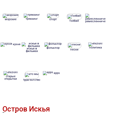
треккинг
морские
спорт
football
ремесленничество
кухня
политика
фольклор
искья в
песни
фильмах
apps
старые
открытки
tурагентство
Остров Искья