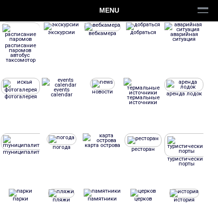
MENU
экскурсии
добраться
вебкамера
аварийная
ситуация
расписание
паромов
aвтобус
таксомотор
events
новости
аренда лодок
calendar
фотогалерея
термальные
источники
карта острова
погода
ресторан
mуниципалитет
туристические
порты
парки
памятники
церков
пляжи
история