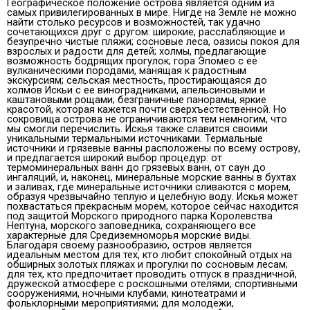
Географическое положение острова является одним из
самых привилегированных в мире. Нигде на Земле не можно
найти столько ресурсов и возможностей, так удачно
сочетающихся друг с другом: широкие, расслабляющие и
безупречно чистые пляжи; сосновые леса, оазисы покоя для
взрослых и радости для детей; холмы, предлагающие
возможность бодрящих прогулок; гора Эпомео с ее
вулканическими породами, манящая к радостным
экскурсиям; сельская местность, простирающаяся до
холмов Искьи с ее виноградниками, апельсиновыми и
каштановыми рощами; безграничные панорамы, яркие
красотой, которая кажется почти сверхъестественной. Но
сокровища острова не ограничиваются тем немногим, что
мы смогли перечислить. Искья также славится своими
уникальными термальными источниками. Термальные
источники и грязевые ванны расположены по всему острову,
и предлагается широкий выбор процедур: от
термоминеральных ванн до грязевых ванн, от саун до
ингаляций, и, наконец, минеральные морские ванны в бухтах
и ​​заливах, где минеральные источники сливаются с морем,
образуя чрезвычайно теплую и целебную воду. Искья может
похвастаться прекрасным морем, которое сейчас находится
под защитой Морского природного парка Королевства
Нептуна, морского заповедника, сохраняющего все
характерные для Средиземноморья морские виды.
Благодаря своему разнообразию, остров является
идеальным местом для тех, кто любит спокойный отдых на
обширных золотых пляжах и прогулки по сосновым лесам;
для тех, кто предпочитает проводить отпуск в праздничной,
дружеской атмосфере с роскошными отелями, спортивными
сооружениями, ночными клубами, кинотеатрами и
фольклорными мероприятиями; для молодежи,