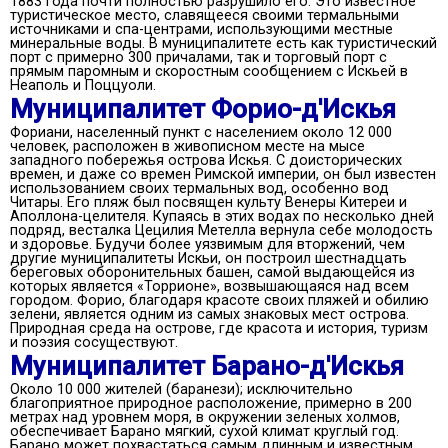
1883 года почти полностью разрушило его. Это известное
туристическое место, славящееся своими термальными
источниками и спа-центрами, использующими местные
минеральные воды. В муниципалитете есть как туристический
порт с примерно 300 причалами, так и торговый порт с
прямым паромным и скоростным сообщением с Искьей в
Неаполь и Поццуоли.
Муниципалитет Форио-д'Искья
Фориани, населенный пункт с населением около 12 000
человек, расположен в живописном месте на мысе
западного побережья острова Искья. С доисторических
времен, и даже со времен Римской империи, он был известен
использованием своих термальных вод, особенно вод
Читары. Его пляж был посвящен культу Венеры Китереи и
Аполлона-целителя. Купаясь в этих водах по несколько дней
подряд, весталка Цецилия Метелла вернула себе молодость
и здоровье. Будучи более уязвимым для вторжений, чем
другие муниципалитеты Искьи, он построил шестнадцать
береговых оборонительных башен, самой выдающейся из
которых является «Торрионе», возвышающаяся над всем
городом. Форио, благодаря красоте своих пляжей и обилию
зелени, является одним из самых знаковых мест острова.
Природная среда на острове, где красота и история, туризм
и поэзия сосуществуют.
Муниципалитет Барано-д'Искья
Около 10 000 жителей (баранези); исключительно
благоприятное природное расположение, примерно в 200
метрах над уровнем моря, в окружении зеленых холмов,
обеспечивает Барано мягкий, сухой климат круглый год.
Барано может похвастаться самым длинным и известным