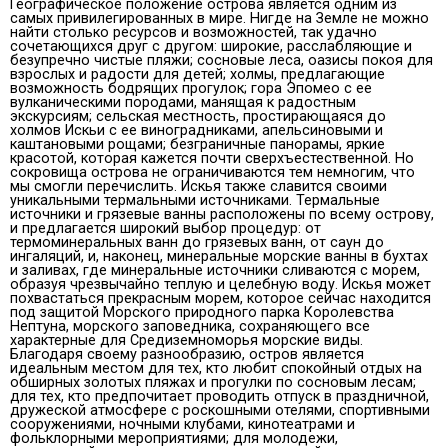
Географическое положение острова является одним из
самых привилегированных в мире. Нигде на Земле не можно
найти столько ресурсов и возможностей, так удачно
сочетающихся друг с другом: широкие, расслабляющие и
безупречно чистые пляжи; сосновые леса, оазисы покоя для
взрослых и радости для детей; холмы, предлагающие
возможность бодрящих прогулок; гора Эпомео с ее
вулканическими породами, манящая к радостным
экскурсиям; сельская местность, простирающаяся до
холмов Искьи с ее виноградниками, апельсиновыми и
каштановыми рощами; безграничные панорамы, яркие
красотой, которая кажется почти сверхъестественной. Но
сокровища острова не ограничиваются тем немногим, что
мы смогли перечислить. Искья также славится своими
уникальными термальными источниками. Термальные
источники и грязевые ванны расположены по всему острову,
и предлагается широкий выбор процедур: от
термоминеральных ванн до грязевых ванн, от саун до
ингаляций, и, наконец, минеральные морские ванны в бухтах
и ​​заливах, где минеральные источники сливаются с морем,
образуя чрезвычайно теплую и целебную воду. Искья может
похвастаться прекрасным морем, которое сейчас находится
под защитой Морского природного парка Королевства
Нептуна, морского заповедника, сохраняющего все
характерные для Средиземноморья морские виды.
Благодаря своему разнообразию, остров является
идеальным местом для тех, кто любит спокойный отдых на
обширных золотых пляжах и прогулки по сосновым лесам;
для тех, кто предпочитает проводить отпуск в праздничной,
дружеской атмосфере с роскошными отелями, спортивными
сооружениями, ночными клубами, кинотеатрами и
фольклорными мероприятиями; для молодежи,