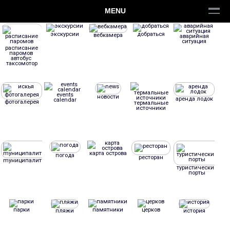
MENU
экскурсии
добраться
вебкамера
аварийная
ситуация
расписание
паромов
aвтобус
таксомотор
events
новости
аренда лодок
calendar
фотогалерея
термальные
источники
карта острова
погода
ресторан
mуниципалитет
туристические
порты
парки
памятники
церков
пляжи
история