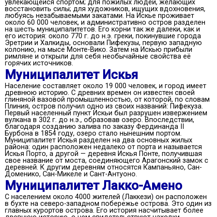
увлекающейся спортом; для пожилых людей, желающих
восстановить силы; для художников, ищущих вдохновения,
любуясь незабываемыми закатами. На Искье проживает
около 60 000 человек, и административно остров разделен
на шесть муниципалитетов. Его корни так же далеки, как и
его история: около 770 г. до н.э. греки, покинувшие города
Эретрии и Халкиды, основали Пифекузы, первую западную
колонию, на мысе Монте-Вико. Затем на Искью прибыли
римляне и открыли для себя необычайные свойства её
горячих источников.
Муниципалитет Искья
Население составляет около 19 000 человек, и город имеет
древнюю историю. С древних времен он известен своей
глиняной вазовой промышленностью, от которой, по словам
Плиния, остров получил одно из своих названий: Пифекуза.
Первый населенный пункт Искьи был разрушен извержением
вулкана в 302 г. до н.э., образовав озеро. Впоследствии,
благодаря созданию залива по заказу Фердинанда II
Бурбона в 1854 году, озеро стало нынешним портом.
Муниципалитет Искья разделен на два основных жилых
района: один расположен недалеко от порта и называется
Искья Порто, а другой — деревня Искья Понте, получившая
свое название от моста, соединяющего Арагонский замок с
деревней. К другим деревням относятся Кампаньяно, Сан-
Доменико, Сан-Микеле и Сант-Антуоно.
Муниципалитет Лакко-Амено
С населением около 4000 жителей (Лаккези) он расположен
в бухте на северо-западном побережье острова. Это один из
главных курортов острова. Его история насчитывает более