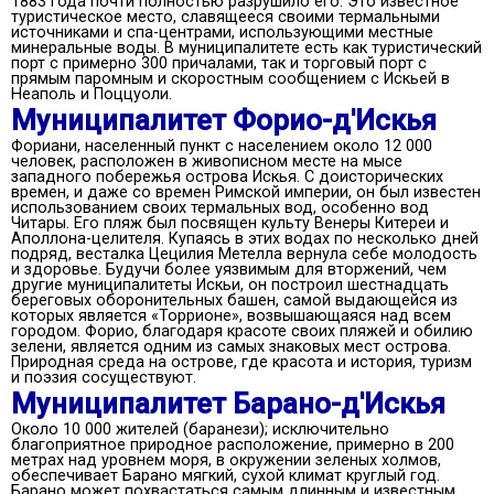
1883 года почти полностью разрушило его. Это известное
туристическое место, славящееся своими термальными
источниками и спа-центрами, использующими местные
минеральные воды. В муниципалитете есть как туристический
порт с примерно 300 причалами, так и торговый порт с
прямым паромным и скоростным сообщением с Искьей в
Неаполь и Поццуоли.
Муниципалитет Форио-д'Искья
Фориани, населенный пункт с населением около 12 000
человек, расположен в живописном месте на мысе
западного побережья острова Искья. С доисторических
времен, и даже со времен Римской империи, он был известен
использованием своих термальных вод, особенно вод
Читары. Его пляж был посвящен культу Венеры Китереи и
Аполлона-целителя. Купаясь в этих водах по несколько дней
подряд, весталка Цецилия Метелла вернула себе молодость
и здоровье. Будучи более уязвимым для вторжений, чем
другие муниципалитеты Искьи, он построил шестнадцать
береговых оборонительных башен, самой выдающейся из
которых является «Торрионе», возвышающаяся над всем
городом. Форио, благодаря красоте своих пляжей и обилию
зелени, является одним из самых знаковых мест острова.
Природная среда на острове, где красота и история, туризм
и поэзия сосуществуют.
Муниципалитет Барано-д'Искья
Около 10 000 жителей (баранези); исключительно
благоприятное природное расположение, примерно в 200
метрах над уровнем моря, в окружении зеленых холмов,
обеспечивает Барано мягкий, сухой климат круглый год.
Барано может похвастаться самым длинным и известным