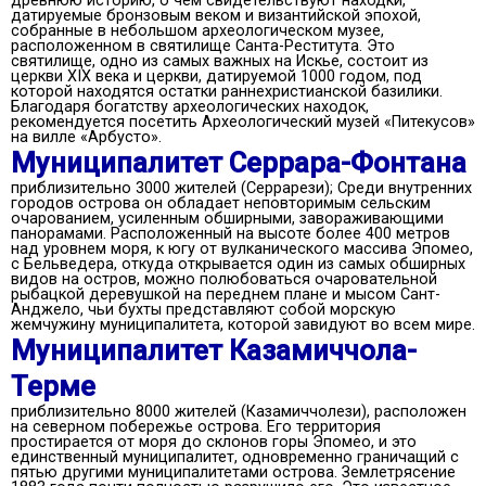
древнюю историю, о чем свидетельствуют находки,
датируемые бронзовым веком и византийской эпохой,
собранные в небольшом археологическом музее,
расположенном в святилище Санта-Реститута. Это
святилище, одно из самых важных на Искье, состоит из
церкви XIX века и церкви, датируемой 1000 годом, под
которой находятся остатки раннехристианской базилики.
Благодаря богатству археологических находок,
рекомендуется посетить Археологический музей «Питекусов»
на вилле «Арбусто».
Муниципалитет Серрара-Фонтана
приблизительно 3000 жителей (Серрарези); Среди внутренних
городов острова он обладает неповторимым сельским
очарованием, усиленным обширными, завораживающими
панорамами. Расположенный на высоте более 400 метров
над уровнем моря, к югу от вулканического массива Эпомео,
с Бельведера, откуда открывается один из самых обширных
видов на остров, можно полюбоваться очаровательной
рыбацкой деревушкой на переднем плане и мысом Сант-
Анджело, чьи бухты представляют собой морскую
жемчужину муниципалитета, которой завидуют во всем мире.
Муниципалитет Казамиччола-
Терме
приблизительно 8000 жителей (Казамиччолези), расположен
на северном побережье острова. Его территория
простирается от моря до склонов горы Эпомео, и это
единственный муниципалитет, одновременно граничащий с
пятью другими муниципалитетами острова. Землетрясение