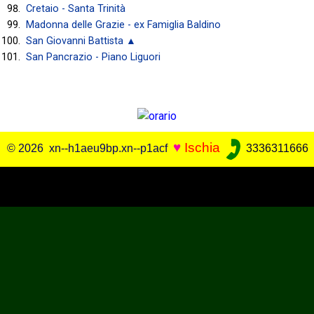
Cretaio - Santa Trinità
Madonna delle Grazie - ex Famiglia Baldino
San Giovanni Battista ▲
San Pancrazio - Piano Liguori
♥
Ischia
© 2026 xn--h1aeu9bp.xn--p1acf
3336311666