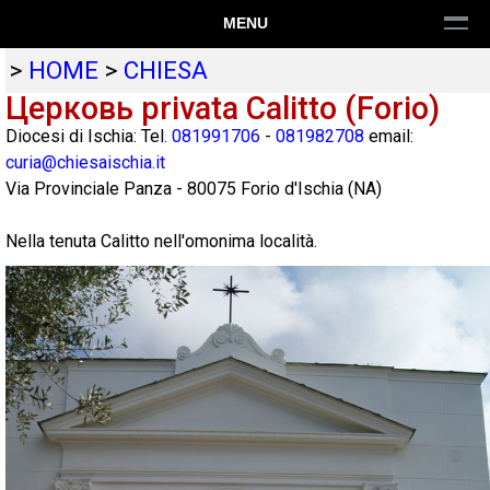
MENU
>
HOME
>
CHIESA
Церковь privata Calitto (Forio)
Diocesi di Ischia: Tel.
081991706
-
081982708
email:
curia@chiesaischia.it
Via Provinciale Panza
-
80075
Forio d'Ischia
(
NA
)
Nella tenuta Calitto nell'omonima località.