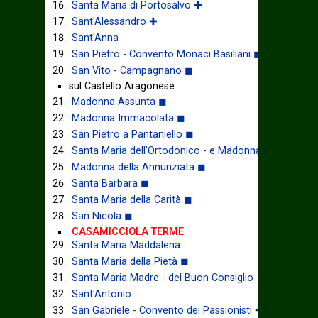
Santa Maria di Portosalvo ✚
Sant'Alessandro ✚
Sant'Anna
San Pietro - Convento Monaci Basiliani ◼
San Vito - Campagnano ◼
sul Castello Aragonese
Madonna Assunta ◼
Madonna Immacolata ◼
San Pietro a Pantaniello ◼
Santa Maria dell’Ortodonico - e Madonna della Libera
Madonna della Annunziata ◼
Santa Barbara ◼
Santa Maria della Carità ◼
San Nicola ◼
CASAMICCIOLA TERME
Santa Maria Maddalena
Santa Maria della Pietà ◼
Santa Maria Madre - del Buon Consiglio
Sant'Antonio
San Gabriele - Convento dei Passionisti ✚