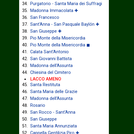
Purgatorio - Santa Maria dei Suffragi
Madonna Immacolata ✚
San Francesco
Sant'Anna - San Pasquale Baylón ✚
San Giuseppe ✚
Pio Monte della Misericordia
Pio Monte della Misericordia ◼
Calata Sant'Antonio
San Giovanni Battista
Madonna dell'Assunta
Chiesina del Cimitero
LACCO AMENO
Santa Restituta
Santa Maria delle Grazie
Madonna dell'Assunta
Rosario
San Rocco - Sant'Anna
San Giuseppe
Santa Maria Annunziata
Cappella Gentilizia Piro ✚