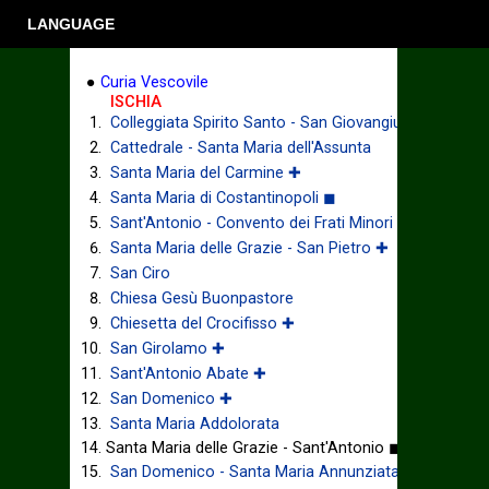
LANGUAGE
●
Curia Vescovile
ISCHIA
Colleggiata Spirito Santo - San Giovangiuseppe
Cattedrale - Santa Maria dell'Assunta
Santa Maria del Carmine ✚
Santa Maria di Costantinopoli ◼
Sant'Antonio - Convento dei Frati Minori ✚
Santa Maria delle Grazie - San Pietro ✚
San Ciro
Chiesa Gesù Buonpastore
Chiesetta del Crocifisso ✚
San Girolamo ✚
Sant'Antonio Abate ✚
San Domenico ✚
Santa Maria Addolorata
Santa Maria delle Grazie - Sant'Antonio ◼
San Domenico - Santa Maria Annunziata ✚