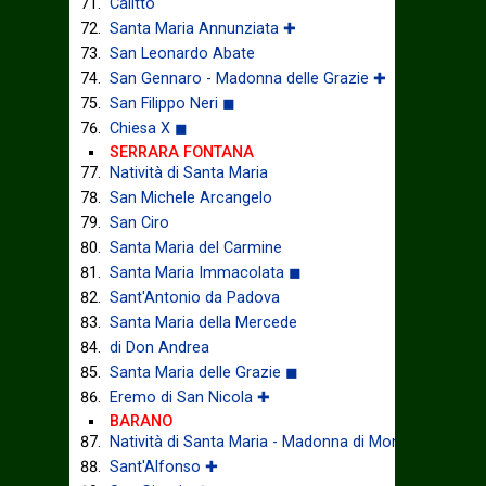
Calitto
Santa Maria Annunziata ✚
San Leonardo Abate
San Gennaro - Madonna delle Grazie ✚
San Filippo Neri ◼
Chiesa X ◼
SERRARA FONTANA
Natività di Santa Maria
San Michele Arcangelo
San Ciro
Santa Maria del Carmine
Santa Maria Immacolata ◼
Sant'Antonio da Padova
Santa Maria della Mercede
di Don Andrea
Santa Maria delle Grazie ◼
Eremo di San Nicola ✚
BARANO
Natività di Santa Maria - Madonna di Montevergine
Sant'Alfonso ✚