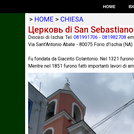
HOME
В
>
HOME
>
CHIESA
Церковь di San Sebastiano
Diocesi di Ischia: Tel.
081991706
-
081982708
ema
Via Sant'Antonio Abate
-
80075
Forio d'Ischia
(
NA
)
Fu fondata da Giacinto Colantonio. Nel 1321 furono f
Mentre nel 1851 furono fatti importanti lavori di a