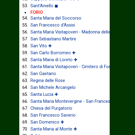
Sant'Aniello ◼
FORIO
Santa Maria del Soccorso
San Francesco d'Assisi
Santa Maria Visitapoveri - Madonna della Grazia
San Sebastiano Martire
San Vito ✚
San Carlo Borromeo ✚
Santa Maria di Loreto ✚
Santa Maria Visitapoveri - Cimitero di Forio ◼
San Gaetano
Regina delle Rose
San Michele Arcangelo
Santa Lucia ✚
Santa Maria Montevergine - San Francesco di Paola 
Chiesa del Purgatorio
San Francesco Saverio
San Domenico ✚
Santa Maria al Monte ✚