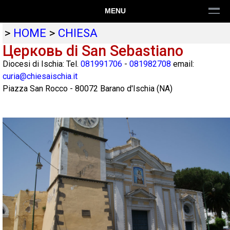
MENU
>
HOME
>
CHIESA
Церковь di San Sebastiano
Diocesi di Ischia: Tel.
081991706
-
081982708
email:
curia@chiesaischia.it
Piazza San Rocco
-
80072
Barano d'Ischia
(
NA
)