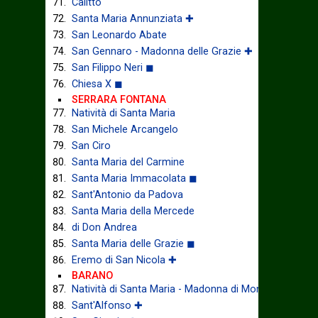
Calitto
Santa Maria Annunziata ✚
San Leonardo Abate
San Gennaro - Madonna delle Grazie ✚
San Filippo Neri ◼
Chiesa X ◼
SERRARA FONTANA
Natività di Santa Maria
San Michele Arcangelo
San Ciro
Santa Maria del Carmine
Santa Maria Immacolata ◼
Sant'Antonio da Padova
Santa Maria della Mercede
di Don Andrea
Santa Maria delle Grazie ◼
Eremo di San Nicola ✚
BARANO
Natività di Santa Maria - Madonna di Montevergine
Sant'Alfonso ✚