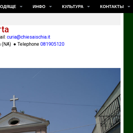
ХОДЯЩЕ
ИНФО
КУЛЬТУРА
КОНТАКТЫ
rta
il:
curia@chiesaischia.it
a
(
NA
) ● Telephone
081905120