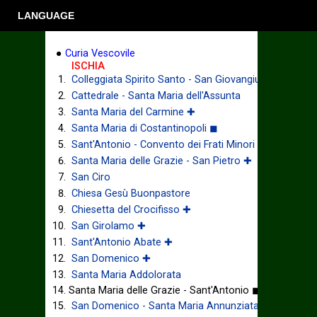
LANGUAGE
●
Curia Vescovile
ISCHIA
Colleggiata Spirito Santo - San Giovangiuseppe
Cattedrale - Santa Maria dell'Assunta
Santa Maria del Carmine ✚
Santa Maria di Costantinopoli ◼
Sant'Antonio - Convento dei Frati Minori ✚
Santa Maria delle Grazie - San Pietro ✚
San Ciro
Chiesa Gesù Buonpastore
Chiesetta del Crocifisso ✚
San Girolamo ✚
Sant'Antonio Abate ✚
San Domenico ✚
Santa Maria Addolorata
Santa Maria delle Grazie - Sant'Antonio ◼
San Domenico - Santa Maria Annunziata ✚