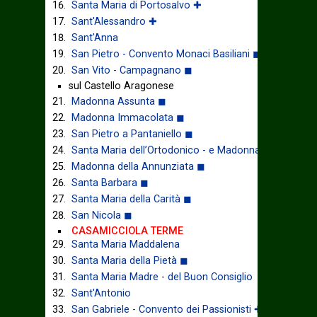
Santa Maria di Portosalvo ✚
Sant'Alessandro ✚
Sant'Anna
San Pietro - Convento Monaci Basiliani ◼
San Vito - Campagnano ◼
sul Castello Aragonese
Madonna Assunta ◼
Madonna Immacolata ◼
San Pietro a Pantaniello ◼
Santa Maria dell’Ortodonico - e Madonna della Libera
Madonna della Annunziata ◼
Santa Barbara ◼
Santa Maria della Carità ◼
San Nicola ◼
CASAMICCIOLA TERME
Santa Maria Maddalena
Santa Maria della Pietà ◼
Santa Maria Madre - del Buon Consiglio
Sant'Antonio
San Gabriele - Convento dei Passionisti ✚