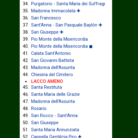
Purgatorio - Santa Maria dei Suffragi
Madonna Immacolata ✚
San Francesco
Sant'Anna - San Pasquale Baylón ✚
San Giuseppe ✚
Pio Monte della Misericordia
Pio Monte della Misericordia ◼
Calata Sant'Antonio
San Giovanni Battista
Madonna dell'Assunta
Chiesina del Cimitero
LACCO AMENO
Santa Restituta
Santa Maria delle Grazie
Madonna dell'Assunta
Rosario
San Rocco - Sant'Anna
San Giuseppe
Santa Maria Annunziata
Cappella Gentilizia Piro ✚