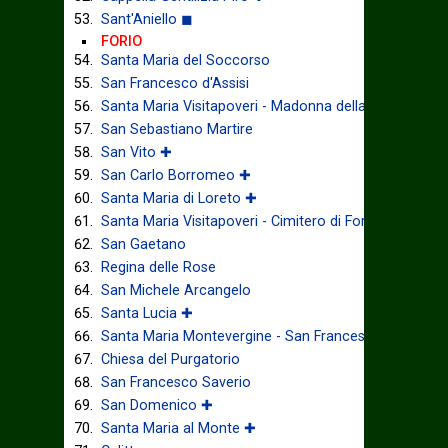
Sant'Aniello ◼
FORIO
Santa Maria del Soccorso
San Francesco d'Assisi
Santa Maria Visitapoveri - Madonna della Grazia
San Sebastiano Martire
San Vito ✚
San Carlo Borromeo ✚
Santa Maria di Loreto ✚
Santa Maria Visitapoveri - Cimitero di Forio ◼
San Gaetano
Regina delle Rose
San Michele Arcangelo
Santa Lucia ✚
Santa Maria Montevergine - San Francesco di Paola 
Chiesa del Purgatorio
San Francesco Saverio
San Domenico ✚
Santa Maria al Monte ✚