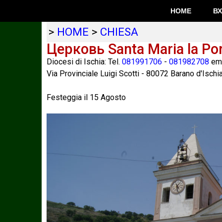
HOME
В
>
HOME
>
CHIESA
Церковь Santa Maria la Po
Diocesi di Ischia: Tel.
081991706
-
081982708
ema
Via Provinciale Luigi Scotti
-
80072
Barano d'Ischi
Festeggia il 15 Agosto